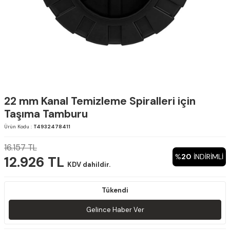
22 mm Kanal Temizleme Spiralleri için
Taşıma Tamburu
Ürün Kodu :
T4932478411
16.157
TL
%
20
INDIRIMLI
12.926
TL
KDV dahildir.
Tükendi
Gelince Haber Ver