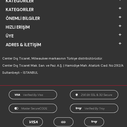
KATEGORILER
KATEGORILER
ÖNEMLI BILGILER
HIZLI ERIŞIM
ÜYE
ADRES & İLETIŞIM
Center Dış Ticaret, Milwaukee markasının Türkiye distribütörüdür.
Center Dış Ticaret Mak. San. ve Paz. A.Ş. | Hamidiye Mah. Atatürk Cad. No:292/A
Sultanbeyli - İSTANBUL