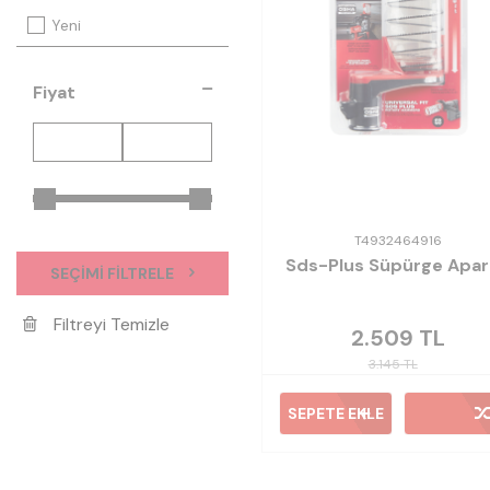
Yeni
Fiyat
T4932464916
Sds-Plus Süpürge Apar
SEÇIMI FILTRELE
Filtreyi Temizle
2.509
TL
3.145
TL
SEPETE EKLE