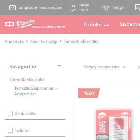
Kargo
cdt@cdtmilwaukee.com
İletişim
Takip
Sisteml
Ürünler
Anasayfa
Alan Temizliği
Temizlik Eklentiler
Kategoriler
Temizlik Eklentiler
Temizlik Ekipmanları -
%
20
Adaptörler
Stoktakiler
İndirimli