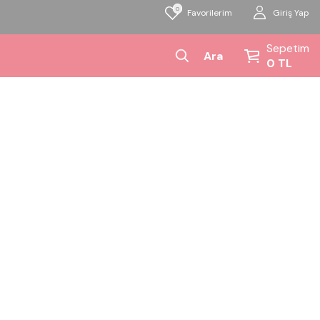
0
Giriş Yap
Favorilerim
Sepetim
Ara
0
TL