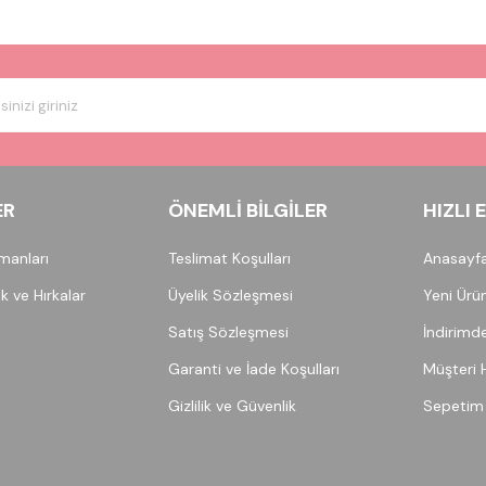
ER
ÖNEMLI BILGILER
HIZLI 
pmanları
Teslimat Koşulları
Anasayf
ek ve Hırkalar
Üyelik Sözleşmesi
Yeni Ürün
Satış Sözleşmesi
İndirimde
Garanti ve İade Koşulları
Müşteri 
Gizlilik ve Güvenlik
Sepetim