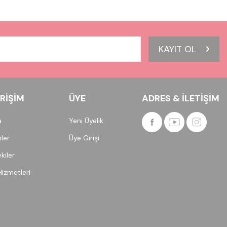
KAYIT OL
ERIŞIM
ÜYE
ADRES & İLETIŞIM
a
Yeni Üyelik
ler
Üye Girişi
kiler
Hizmetleri