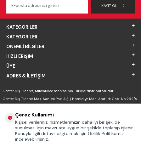
KAYIT OL
KATEGORILER
KATEGORILER
ÖNEMLI BILGILER
HIZLI ERIŞIM
ÜYE
ADRES & İLETIŞIM
Center Dış Ticaret, Milwaukee markasının Türkiye distribütörüdür.
Center Dış Ticaret Mak. San. ve Paz. A.Ş. | Hamidiye Mah. Atatürk Cad. No:292/A
Sultanbeyli - İSTANBUL
Çerez Kullanımı
Kişisel verileriniz, hizmetlerimizin daha iyi bir şekilde
sunulması için mevzuata uygun bir şekilde toplanıp işlenir.
Konuyla ilgili detaylı bilgi almak için Gizlilik Politikamızı
inceleyebilirsiniz.