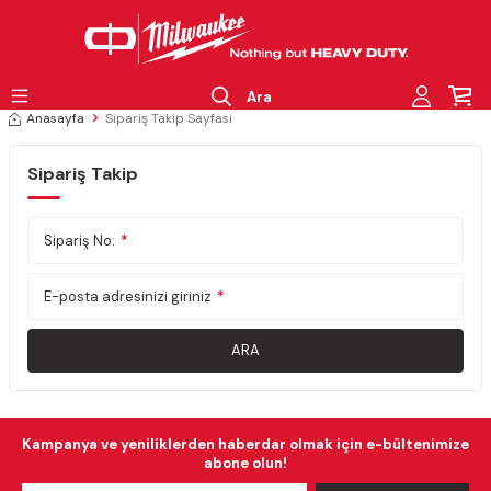
Ara
Anasayfa
Sipariş Takip Sayfası
Sipariş Takip
Sipariş No:
*
E-posta adresinizi giriniz
*
ARA
Kampanya ve yeniliklerden haberdar olmak için e-bültenimize
abone olun!