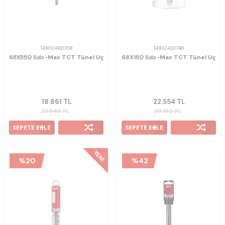
T4932492058
T4932430746
65X550 Sds-Max TCT Tünel Uç
68X150 Sds-Max TCT Tünel Uç
18.861
TL
22.554
TL
23.543
TL
28.159
TL
SEPETE EKLE
SEPETE EKLE
YENI
%
20
%
42