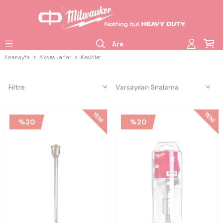
Ara
Anasayfa
Aksesuarlar
Keskiler
Filtre
YENI
YENI
%
20
%
20