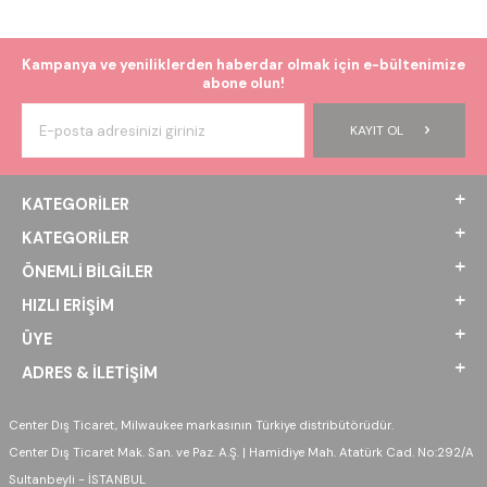
Kampanya ve yeniliklerden haberdar olmak için e-bültenimize
abone olun!
KAYIT OL
KATEGORILER
KATEGORILER
ÖNEMLI BILGILER
HIZLI ERIŞIM
ÜYE
ADRES & İLETIŞIM
Center Dış Ticaret, Milwaukee markasının Türkiye distribütörüdür.
Center Dış Ticaret Mak. San. ve Paz. A.Ş. | Hamidiye Mah. Atatürk Cad. No:292/A
Sultanbeyli - İSTANBUL