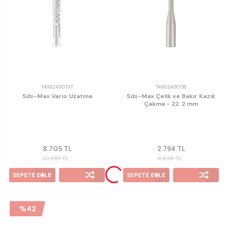
T4932430737
T4932451356
Sds-Max Vario Uzatma
Sds-Max Çelik ve Bakır Kazık
Çakma - 22. 2 mm
8.705
TL
2.794
TL
10.881
TL
4.838
TL
SEPETE EKLE
SEPETE EKLE
%
42