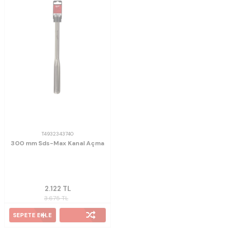
T4932343740
300 mm Sds-Max Kanal Açma
2.122
TL
3.675
TL
SEPETE EKLE