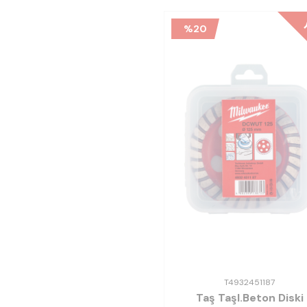
Y
%
20
T4932451187
Taş Taşl.Beton Diski