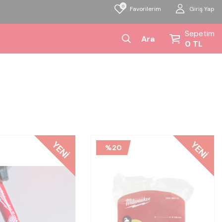
0
Giriş Yap
Favorilerim
Sepetim
Ara
0
TL
YENI
YENI
%
20