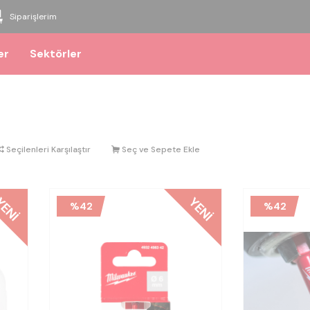
Siparişlerim
er
Sektörler
Seçilenleri Karşılaştır
Seç ve Sepete Ekle
ENI
YENI
%
42
%
42