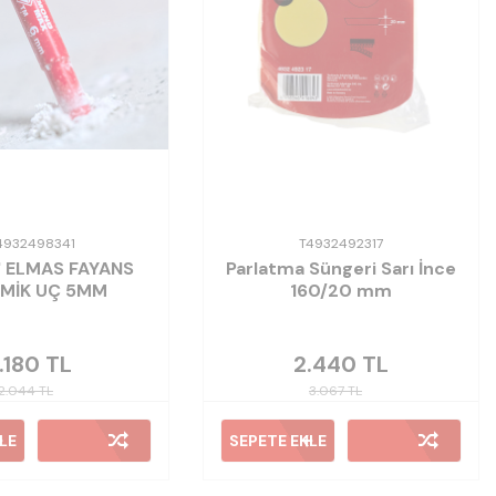
4932498341
T4932492317
" ELMAS FAYANS
Parlatma Süngeri Sarı İnce
MİK UÇ 5MM
160/20 mm
1.180
TL
2.440
TL
2.044
TL
3.067
TL
LE
SEPETE EKLE