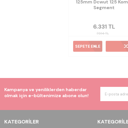
125mm Dcwut 125 Kom
Segment
6.331
TL
7.914
TL
SEPETE EKLE
Kampanya ve yeniliklerden haberdar
olmak için e-bültenimize abone olun!
KATEGORILER
KATEGORIL