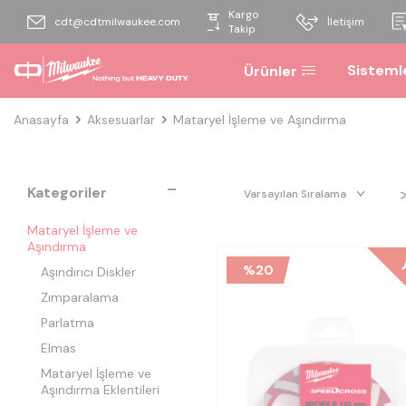
Kargo
cdt@cdtmilwaukee.com
İletişim
Takip
Sisteml
Ürünler
Anasayfa
Aksesuarlar
Mataryel İşleme ve Aşındırma
Kategoriler
Mataryel İşleme ve
Aşındırma
Y
%
20
Aşındırıcı Diskler
Zımparalama
Parlatma
Elmas
Mataryel İşleme ve
Aşındırma Eklentileri