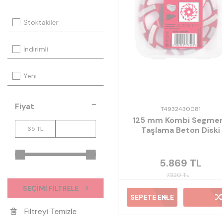
Stoktakiler
İndirimli
Yeni
Fiyat
T4932430081
125 mm Kombi Segme
Taşlama Beton Diski
5.869
TL
7.320
TL
SEÇIMI FILTRELE
SEPETE EKLE
Filtreyi Temizle