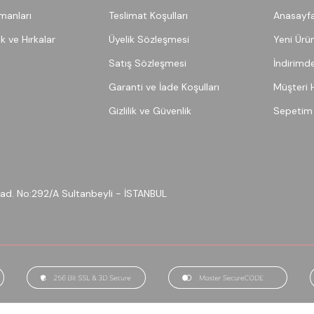
pmanları
Teslimat Koşulları
Anasayf
ek ve Hırkalar
Üyelik Sözleşmesi
Yeni Ürün
Satış Sözleşmesi
İndirimde
Garanti ve İade Koşulları
Müşteri 
Gizlilik ve Güvenlik
Sepetim
 Cad. No:292/A Sultanbeyli - İSTANBUL