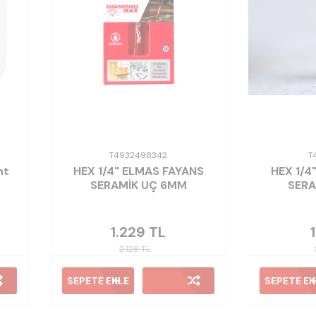
T4932498342
T
nt
HEX 1/4" ELMAS FAYANS
HEX 1/4
SERAMİK UÇ 6MM
SERA
1.229
TL
2.128
TL
SEPETE EKLE
SEPETE EK