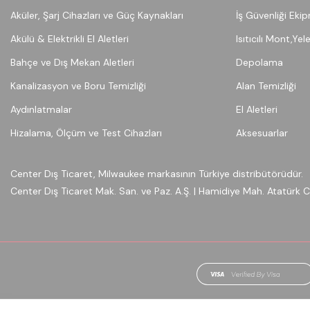
Aküler, Şarj Cihazları ve Güç Kaynakları
İş Güvenliği Eki
Akülü & Elektrikli El Aletleri
Isıtıcılı Mont,Yel
Bahçe ve Dış Mekan Aletleri
Depolama
Kanalizasyon ve Boru Temizliği
Alan Temizliği
Aydınlatmalar
El Aletleri
Hizalama, Ölçüm ve Test Cihazları
Aksesuarlar
Center Dış Ticaret, Milwaukee markasının Türkiye distribütörüdür.
Center Dış Ticaret Mak. San. ve Paz. A.Ş. | Hamidiye Mah. Atatürk