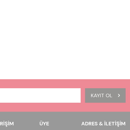
KAYIT OL
ERIŞIM
ÜYE
ADRES & İLETIŞIM