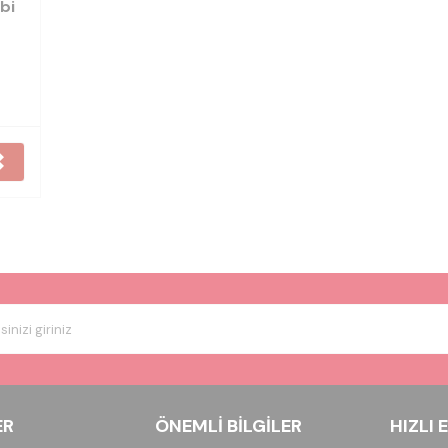
bi
ER
ÖNEMLI BILGILER
HIZLI 