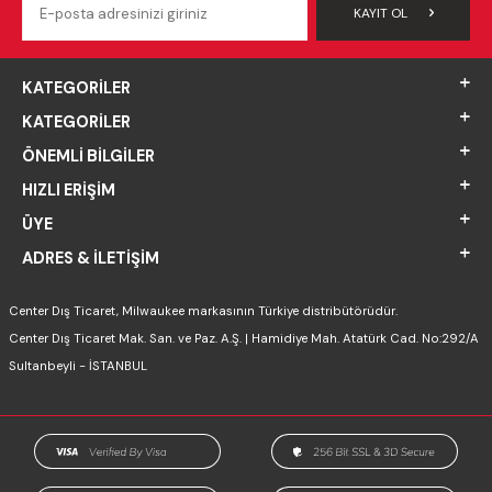
KAYIT OL
KATEGORILER
KATEGORILER
ÖNEMLI BILGILER
HIZLI ERIŞIM
ÜYE
ADRES & İLETIŞIM
Center Dış Ticaret, Milwaukee markasının Türkiye distribütörüdür.
Center Dış Ticaret Mak. San. ve Paz. A.Ş. | Hamidiye Mah. Atatürk Cad. No:292/A
Sultanbeyli - İSTANBUL