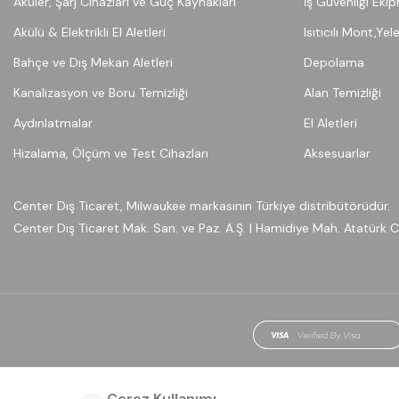
Aküler, Şarj Cihazları ve Güç Kaynakları
İş Güvenliği Eki
Akülü & Elektrikli El Aletleri
Isıtıcılı Mont,Yel
Bahçe ve Dış Mekan Aletleri
Depolama
Kanalizasyon ve Boru Temizliği
Alan Temizliği
Aydınlatmalar
El Aletleri
Hizalama, Ölçüm ve Test Cihazları
Aksesuarlar
Center Dış Ticaret, Milwaukee markasının Türkiye distribütörüdür.
Center Dış Ticaret Mak. San. ve Paz. A.Ş. | Hamidiye Mah. Atatürk
Çerez Kullanımı