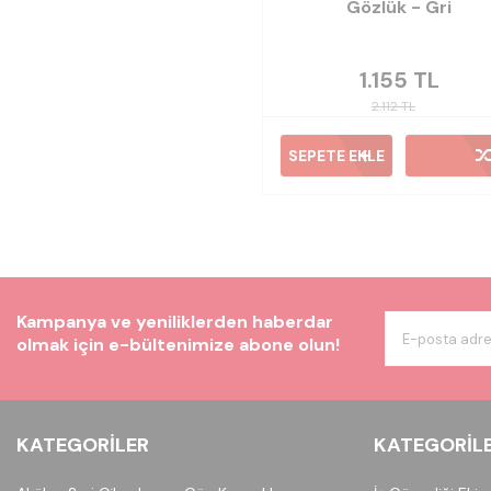
Gözlük - Gri
1.155
TL
2.112
TL
SEPETE EKLE
Kampanya ve yeniliklerden haberdar
olmak için e-bültenimize abone olun!
KATEGORILER
KATEGORIL