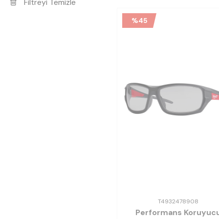
Filtreyi Temizle
%
45
T4932478908
Performans Koruyuc