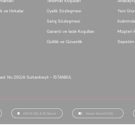
pmanları
Teslimat Koşulları
Anasayf
ek ve Hırkalar
Üyelik Sözleşmesi
Yeni Ürün
Satış Sözleşmesi
İndirimde
Garanti ve İade Koşulları
Müşteri 
Gizlilik ve Güvenlik
Sepetim
 Cad. No:292/A Sultanbeyli - İSTANBUL