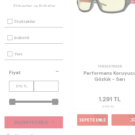
Eldivenler ve Kolluklar
Dizlikler
Stoktakiler
Ayakkabılar
Soğutucu Ürünler
İndirimli
Yeni
T4932478928
Fiyat
Performans Koruyuc
Gözlük - Sarı
1.291
TL
2.112
TL
SEPETE EKLE
SEÇIMI FILTRELE