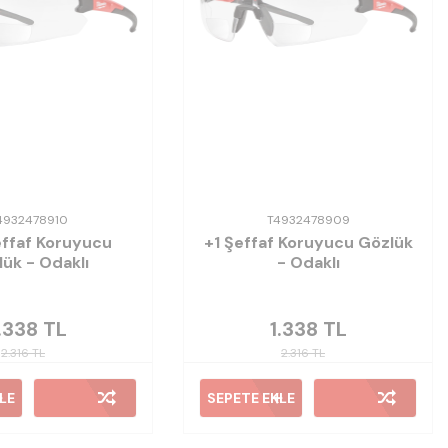
4932478910
T4932478909
effaf Koruyucu
+1 Şeffaf Koruyucu Gözlük
ük - Odaklı
- Odaklı
.338
TL
1.338
TL
2.316
TL
2.316
TL
LE
SEPETE EKLE