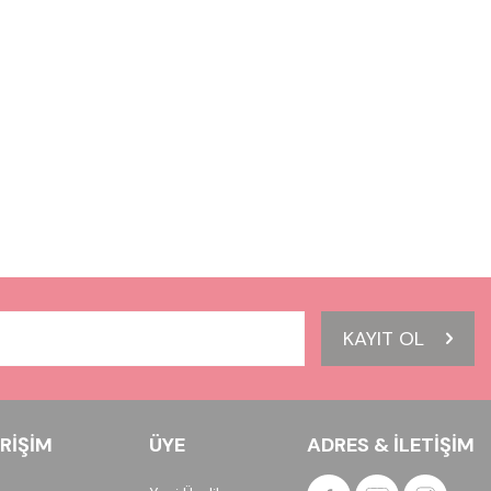
KAYIT OL
ERIŞIM
ÜYE
ADRES & İLETIŞIM