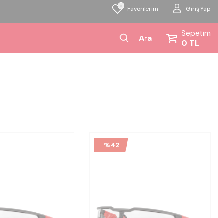
0
Giriş Yap
Favorilerim
Sepetim
Ara
0
TL
%
42