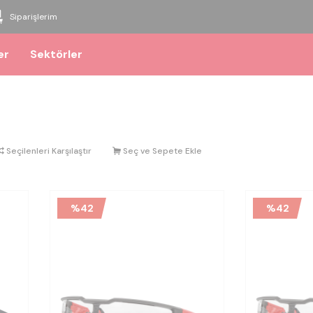
Siparişlerim
er
Sektörler
Seçilenleri Karşılaştır
Seç ve Sepete Ekle
%
42
%
42