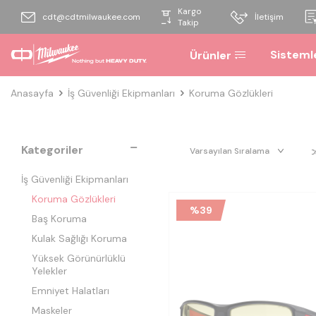
Kargo
cdt@cdtmilwaukee.com
İletişim
Takip
Sisteml
Ürünler
Anasayfa
İş Güvenliği Ekipmanları
Koruma Gözlükleri
Kategoriler
İş Güvenliği Ekipmanları
Koruma Gözlükleri
%
39
Baş Koruma
Kulak Sağlığı Koruma
Yüksek Görünürlüklü
Yelekler
Emniyet Halatları
Maskeler