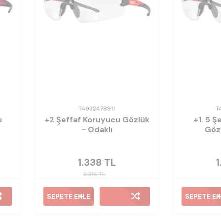
T4932478911
T
u
+2 Şeffaf Koruyucu Gözlük
+1. 5 Ş
- Odaklı
Gözl
1.338
TL
1
2.316
TL
SEPETE EKLE
SEPETE EK