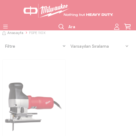
Ara
Anasayfa
FSPE 110X
Filtre