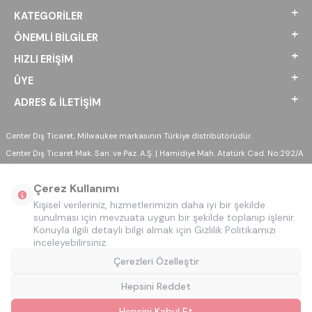
KATEGORILER
ÖNEMLI BILGILER
HIZLI ERIŞIM
ÜYE
ADRES & İLETIŞIM
Center Dış Ticaret, Milwaukee markasının Türkiye distribütörüdür.
Center Dış Ticaret Mak. San. ve Paz. A.Ş. | Hamidiye Mah. Atatürk Cad. No:292/A
Sultanbeyli - İSTANBUL
Çerez Kullanımı
Kişisel verileriniz, hizmetlerimizin daha iyi bir şekilde
sunulması için mevzuata uygun bir şekilde toplanıp işlenir.
Konuyla ilgili detaylı bilgi almak için Gizlilik Politikamızı
inceleyebilirsiniz.
Çerezleri Özelleştir
Hepsini Reddet
Hepsini Kabul Et