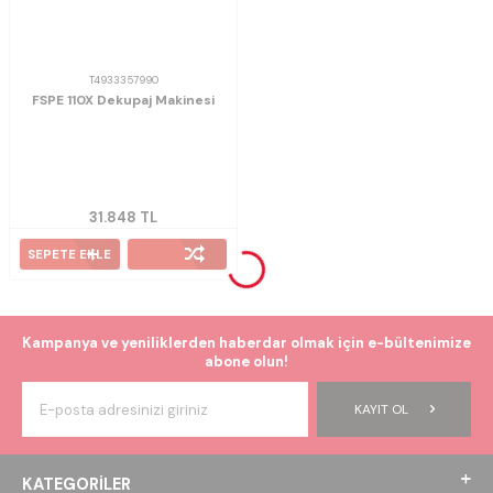
T4933357990
FSPE 110X Dekupaj Makinesi
31.848
TL
SEPETE EKLE
Kampanya ve yeniliklerden haberdar olmak için e-bültenimize
abone olun!
KAYIT OL
KATEGORILER