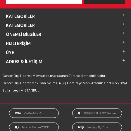
KATEGORILER
KATEGORILER
ÖNEMLI BILGILER
HIZLI ERIŞIM
ÜYE
ADRES & İLETIŞIM
Center Dış Ticaret, Milwaukee markasının Türkiye distribütörüdür.
Center Dış Ticaret Mak. San. ve Paz. A.Ş. | Hamidiye Mah. Atatürk Cad. No:292/A
Sultanbeyli - İSTANBUL