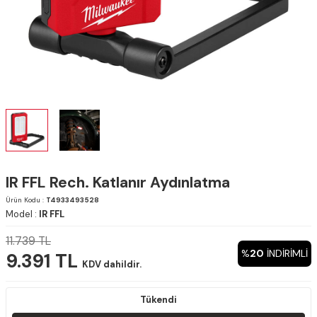
IR FFL Rech. Katlanır Aydınlatma
Ürün Kodu :
T4933493528
Model :
IR FFL
11.739
TL
%
20
INDIRIMLI
9.391
TL
KDV dahildir.
Tükendi