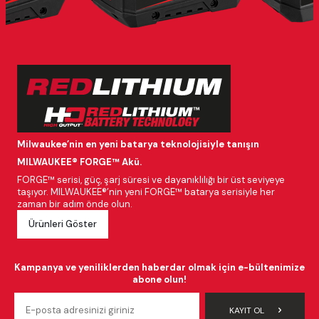
Milwaukee’nin en yeni batarya teknolojisiyle tanışın
MILWAUKEE® FORGE™ Akü.
FORGE™ serisi, güç, şarj süresi ve dayanıklılığı bir üst seviyeye
taşıyor. MILWAUKEE®’nin yeni FORGE™ batarya serisiyle her
zaman bir adım önde olun.
Ürünleri Göster
Kampanya ve yeniliklerden haberdar olmak için e-bültenimize
abone olun!
KAYIT OL