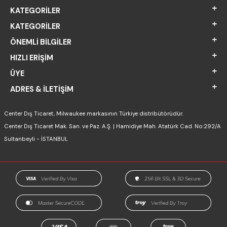
KATEGORILER
KATEGORILER
ÖNEMLI BILGILER
HIZLI ERIŞIM
ÜYE
ADRES & İLETIŞIM
Center Dış Ticaret, Milwaukee markasının Türkiye distribütörüdür.
Center Dış Ticaret Mak. San. ve Paz. A.Ş. | Hamidiye Mah. Atatürk Cad. No:292/A
Sultanbeyli - İSTANBUL