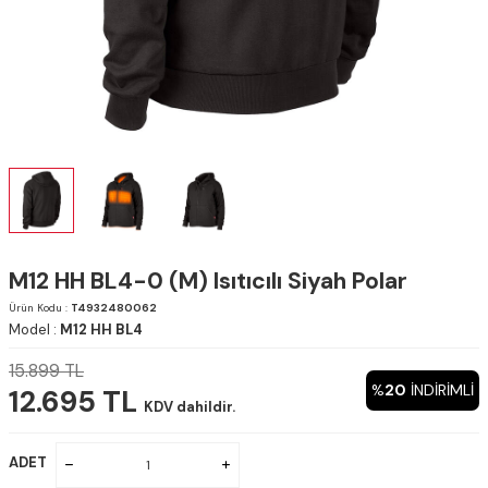
M12 HH BL4-0 (M) Isıtıcılı Siyah Polar
Ürün Kodu :
T4932480062
Model :
M12 HH BL4
15.899
TL
%
20
INDIRIMLI
12.695
TL
KDV dahildir.
ADET