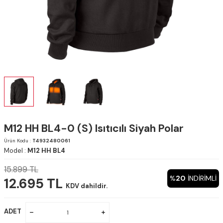
M12 HH BL4-0 (S) Isıtıcılı Siyah Polar
Ürün Kodu :
T4932480061
Model :
M12 HH BL4
15.899
TL
%
20
INDIRIMLI
12.695
TL
KDV dahildir.
ADET