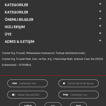
KATEGORILER
KATEGORILER
ÖNEMLI BILGILER
HIZLI ERIŞIM
ÜYE
ADRES & İLETIŞIM
Center Dış Ticaret, Milwaukee markasının Türkiye distribütörüdür.
Center Dış Ticaret Mak. San. ve Paz. A.Ş. | Hamidiye Mah. Atatürk Cad. No:292/A
Sultanbeyli - İSTANBUL