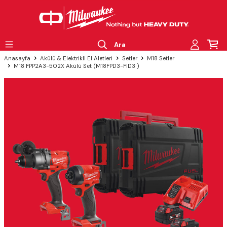
Ara
Anasayfa
Akülü & Elektrikli El Aletleri
Setler
M18 Setler
M18 FPP2A3-502X Akülü Set (M18FPD3-FID3 )