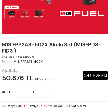
M18 FPP2A3-502X Akülü Set (M18FPD3-
FID3 )
Ürün Kodu :
T4933480873
Model :
M18 FPP2A3-502X
96.151
TL
%
47
INDIRIMLI
50.876
TL
KDV dahildir.
ADET
Listeye Ekle
Tavsiye Et
Yorum Yap
Fiyat Alarmı