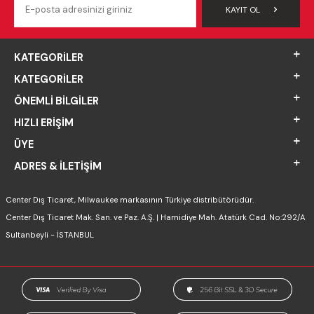
KAYIT OL
KATEGORILER
KATEGORILER
ÖNEMLI BILGILER
HIZLI ERIŞIM
ÜYE
ADRES & İLETIŞIM
Center Dış Ticaret, Milwaukee markasının Türkiye distribütörüdür.
Center Dış Ticaret Mak. San. ve Paz. A.Ş. | Hamidiye Mah. Atatürk Cad. No:292/A
Sultanbeyli - İSTANBUL