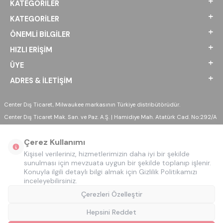
KATEGORILER
KATEGORILER
ÖNEMLI BILGILER
HIZLI ERIŞIM
ÜYE
ADRES & İLETIŞIM
Center Dış Ticaret, Milwaukee markasının Türkiye distribütörüdür.
Center Dış Ticaret Mak. San. ve Paz. A.Ş. | Hamidiye Mah. Atatürk Cad. No:292/A
Sultanbeyli - İSTANBUL
Çerez Kullanımı
Kişisel verileriniz, hizmetlerimizin daha iyi bir şekilde
sunulması için mevzuata uygun bir şekilde toplanıp işlenir.
Konuyla ilgili detaylı bilgi almak için Gizlilik Politikamızı
inceleyebilirsiniz.
Çerezleri Özelleştir
Hepsini Reddet