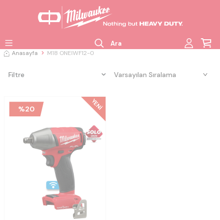
Ara
Anasayfa
M18 ONEIWF12-0
Filtre
YENI
%
20