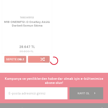
T4933451153
M18 ONEIWF12-0 OneKey Akülü
Darbeli Somun Sıkma
28.647
TL
35.809
TL
SEPETE EKLE
Kampanya ve yeniliklerden haberdar olmak için e-bültenimize
abone olun!
KAYIT OL