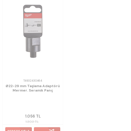
T4932430464
Ø22-29 mm Taşlama Adaptörü
Mermer. Seramik Panç
1.056
TL
1.303
TL