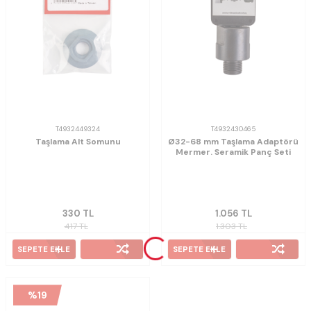
T4932449324
T4932430465
Taşlama Alt Somunu
Ø32-68 mm Taşlama Adaptörü
Mermer. Seramik Panç Seti
330
TL
1.056
TL
417
TL
1.303
TL
SEPETE EKLE
SEPETE EKLE
%
19