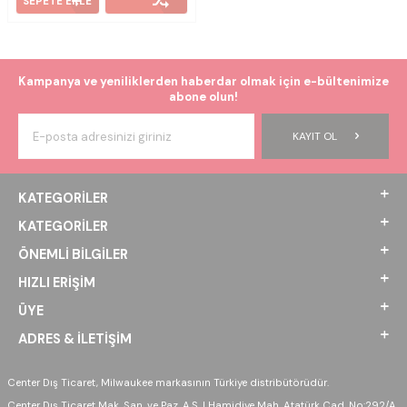
SEPETE EKLE
Kampanya ve yeniliklerden haberdar olmak için e-bültenimize
abone olun!
KAYIT OL
KATEGORILER
KATEGORILER
ÖNEMLI BILGILER
HIZLI ERIŞIM
ÜYE
ADRES & İLETIŞIM
Center Dış Ticaret, Milwaukee markasının Türkiye distribütörüdür.
Center Dış Ticaret Mak. San. ve Paz. A.Ş. | Hamidiye Mah. Atatürk Cad. No:292/A