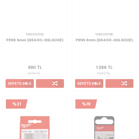
T4932313192
T4932313190
PENS 6mm (GS400-GSL600E)
PENS 8mm (GS400-GSL600E)
990
TL
1.386
TL
1.274
TL
1.697
TL
SEPETE EKLE
SEPETE EKLE
%
21
%
19