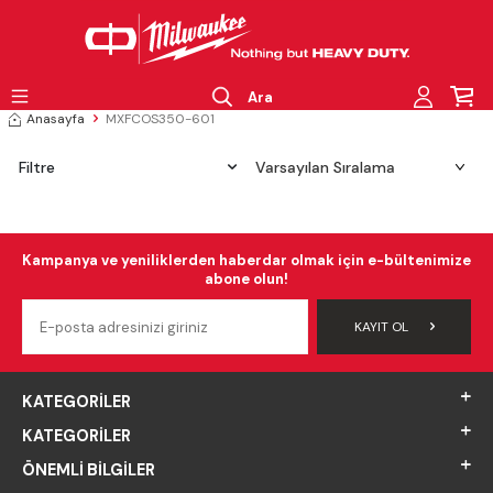
Ara
Anasayfa
MXFCOS350-601
Filtre
Kampanya ve yeniliklerden haberdar olmak için e-bültenimize
abone olun!
KAYIT OL
KATEGORILER
KATEGORILER
ÖNEMLI BILGILER