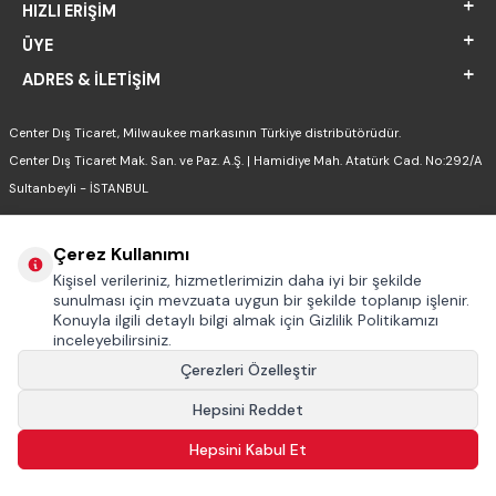
HIZLI ERIŞIM
ÜYE
ADRES & İLETIŞIM
Center Dış Ticaret, Milwaukee markasının Türkiye distribütörüdür.
Center Dış Ticaret Mak. San. ve Paz. A.Ş. | Hamidiye Mah. Atatürk Cad. No:292/A
Sultanbeyli - İSTANBUL
Çerez Kullanımı
Kişisel verileriniz, hizmetlerimizin daha iyi bir şekilde
sunulması için mevzuata uygun bir şekilde toplanıp işlenir.
Konuyla ilgili detaylı bilgi almak için Gizlilik Politikamızı
inceleyebilirsiniz.
Çerezleri Özelleştir
Hepsini Reddet
T
-Soft
E-Ticaret
Sistemleriyle Hazırlanmıştır.
Hepsini Kabul Et