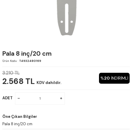
Pala 8 inç/20 cm
Ürün Kodu :
T4932480169
3.210
TL
%
20
INDIRIMLI
2.568
TL
KDV dahildir.
ADET
Öne Çıkan Bilgiler
Pala 8 inç/20 cm