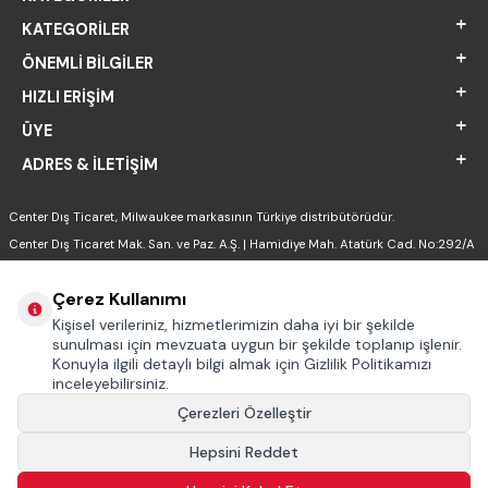
KATEGORILER
ÖNEMLI BILGILER
HIZLI ERIŞIM
ÜYE
ADRES & İLETIŞIM
Center Dış Ticaret, Milwaukee markasının Türkiye distribütörüdür.
Center Dış Ticaret Mak. San. ve Paz. A.Ş. | Hamidiye Mah. Atatürk Cad. No:292/A
Sultanbeyli - İSTANBUL
Çerez Kullanımı
Kişisel verileriniz, hizmetlerimizin daha iyi bir şekilde
sunulması için mevzuata uygun bir şekilde toplanıp işlenir.
Konuyla ilgili detaylı bilgi almak için Gizlilik Politikamızı
inceleyebilirsiniz.
Çerezleri Özelleştir
Hepsini Reddet