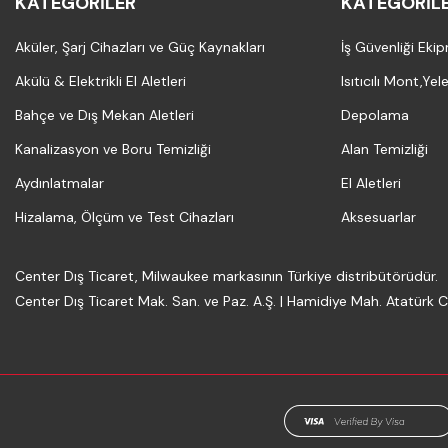
KATEGORILER
KATEGORIL
Aküler, Şarj Cihazları ve Güç Kaynakları
İş Güvenliği Eki
Akülü & Elektrikli El Aletleri
Isıtıcılı Mont,Yel
Bahçe ve Dış Mekan Aletleri
Depolama
Kanalizasyon ve Boru Temizliği
Alan Temizliği
Aydınlatmalar
El Aletleri
Hizalama, Ölçüm ve Test Cihazları
Aksesuarlar
Center Dış Ticaret, Milwaukee markasının Türkiye distribütörüdür.
Center Dış Ticaret Mak. San. ve Paz. A.Ş. | Hamidiye Mah. Atatürk