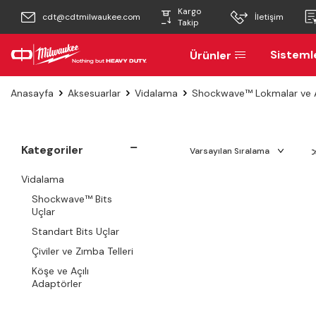
Kargo
cdt@cdtmilwaukee.com
İletişim
Takip
Sisteml
Ürünler
Anasayfa
Aksesuarlar
Vidalama
Shockwave™ Lokmalar ve 
Kategoriler
Vidalama
Shockwave™ Bits
Uçlar
Standart Bits Uçlar
Çiviler ve Zımba Telleri
Köşe ve Açılı
Adaptörler