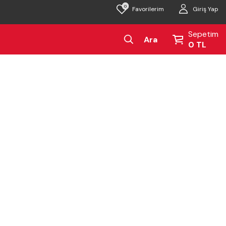
0
Giriş Yap
Favorilerim
Sepetim
Ara
0
TL