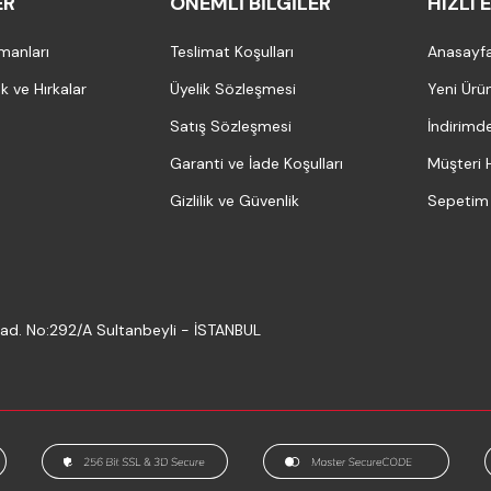
ER
ÖNEMLI BILGILER
HIZLI 
pmanları
Teslimat Koşulları
Anasayf
ek ve Hırkalar
Üyelik Sözleşmesi
Yeni Ürün
Satış Sözleşmesi
İndirimde
Garanti ve İade Koşulları
Müşteri 
Gizlilik ve Güvenlik
Sepetim
 Cad. No:292/A Sultanbeyli - İSTANBUL