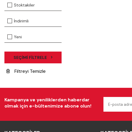
Stoktakiler
İndirimli
Yeni
SEÇIMI FILTRELE
Filtreyi Temizle
Kampanya ve yeniliklerden haberdar
olmak için e-bültenimize abone olun!